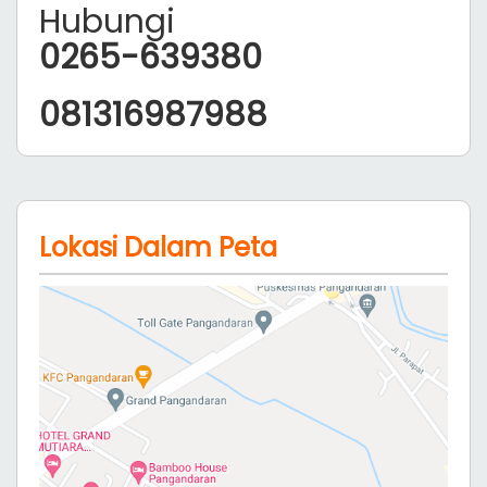
galeri photo
Standart AC
AC, TV, Dispense, Kamar Mandi, Kulkas, Air Panas,
Parkir Luas, Layanan Loundry. (Rate Tidak Berlaku
Untuk Long weekend, Libur Lebaran, Natal dan
Tahun Baru).
2 orang
Rp. 500
500.000
Rp.
harga sudah termasuk pajak
Jum'at, 07 Agustus 2026 tersedia
kamar
Sabtu, 08 Agustus 2026 tersedia
kamar
Ganti Tanggal