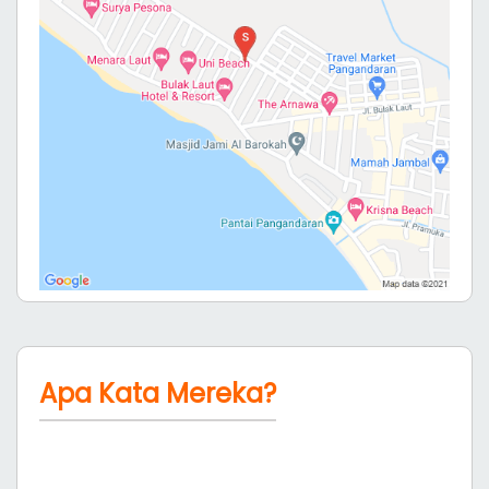
Butuh Bantuan?
Kami siap melayani anda dan membantu anda
mendapatkan kamar yang terbaik untuk liburan
anda, jangan sungkan untuk hubungi kami
Hubungi
0265-639380
081316987988
Lokasi Dalam Peta