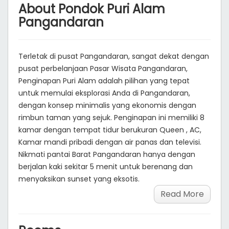
Room Type
Checkin:
Malam:
Checkout:
Jumlah