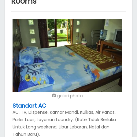
Kamar
Room
About Pondok Puri Alam
Pangandaran
Terletak di pusat Pangandaran, sangat dekat dengan
pusat perbelanjaan Pasar Wisata Pangandaran,
Penginapan Puri Alam adalah pilihan yang tepat
untuk memulai eksplorasi Anda di Pangandaran,
dengan konsep minimalis yang ekonomis dengan
rimbun taman yang sejuk. Penginapan ini memiliki 8